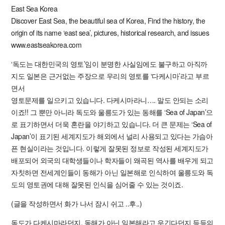
East Sea Korea
Discover East Sea, the beautiful sea of Korea, Find the history, the
origin of its name ‘east sea’, pictures, historical research, and issues
www.eastseakorea.com
‘독도는 대한민국의 영토’임이 분명한 사실임에도 불구하고 아직까
지도 일본은 근거없는 주장으로 우리의 영토를 ‘다케시마’라고 부르
면서
영토문제를 일으키고 있습니다. 다케시마라니…. 말도 안되는 소리
이죠!! 그 뿐만 아니라 독도와 울릉도가 있는 동해를 ‘Sea of Japan’으
로 표기하면서 더욱 혼란을 야기하고 있습니다. 더 큰 문제는 ‘Sea of
Japan’이 표기된 세계지도가 해외에서 널리 사용되고 있다는 가슴아
픈 현실이라는 것입니다. 이렇게 잘못된 정보로 작성된 세계지도가
배포되어 외국의 대학생들이나 학자들이 왜곡된 역사를 배우게 되고
자칫하면 전세계인들이 동해가 아닌 일본해로 인식하여 울릉도와 독
도의 영토권에 대해 잘못된 인식을 심어줄 수 있는 것이죠.
(글을 작성하면서 화가 나서 잠시 쉬고 ..후..)
독도가 다케시마라던지, 동해가 아닌 일본해라고 우긴다던지 등등의