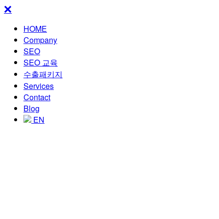
HOME
Company
SEO
SEO 교육
수출패키지
Services
Contact
Blog
EN