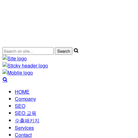
HOME
Company
SEO
SEO 교육
수출패키지
Services
Contact