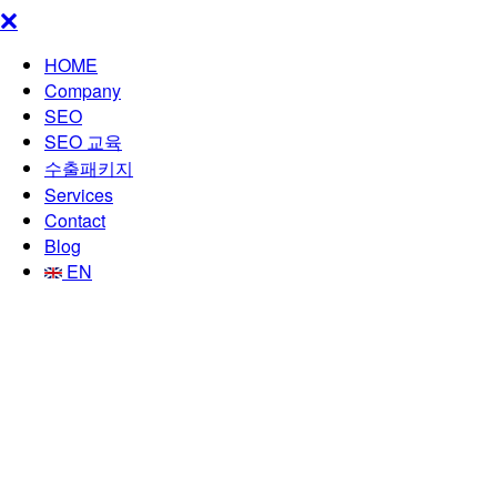
HOME
Company
SEO
SEO 교육
수출패키지
Services
Contact
Blog
EN