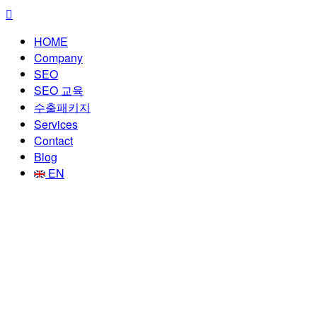
HOME
Company
SEO
SEO 교육
수출패키지
Services
Contact
Blog
EN