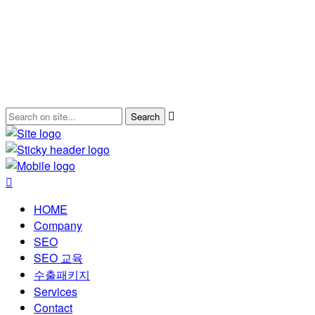
HOME
Company
SEO
SEO 교육
수출패키지
Services
Contact