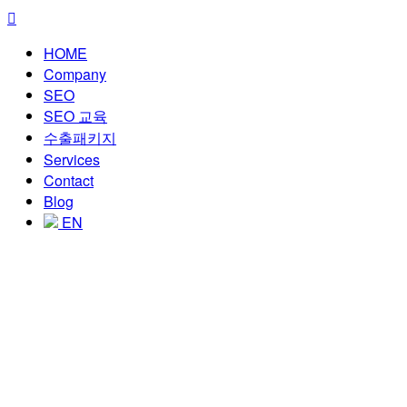
HOME
Company
SEO
SEO 교육
수출패키지
Services
Contact
Blog
EN