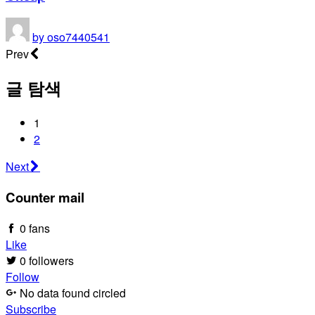
by
oso7440541
Prev
글 탐색
1
2
Next
Counter mail
0 fans
Like
0 followers
Follow
No data found circled
Subscribe