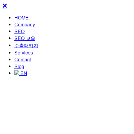
HOME
Company
SEO
SEO 교육
수출패키지
Services
Contact
Blog
EN