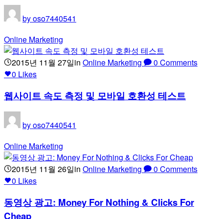
by
oso7440541
Online Marketing
2015년 11월 27일
in
Online Marketing
0
Comments
0
Likes
웹사이트 속도 측정 및 모바일 호환성 테스트
by
oso7440541
Online Marketing
2015년 11월 26일
in
Online Marketing
0
Comments
0
Likes
동영상 광고: Money For Nothing & Clicks For
Cheap